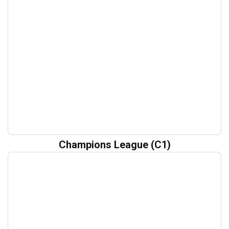
Champions League (C1)