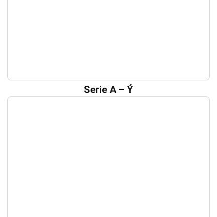
Serie A – Ý