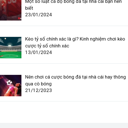
Một số luật cá độ bóng đá tại nhà cái bạn nên
biết
23/01/2024
Kèo tỷ số chính xác là gì? Kinh nghiệm chơi kèo
cược tỷ số chính xác
13/01/2024
Nên chơi cá cược bóng đá tại nhà cái hay thông
qua cò bóng
21/12/2023