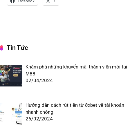
Facebook
X
Tin Tức
Khám phá những khuyến mãi thành viên mới tại
M88
02/04/2024
Hướng dẫn cách rút tiền từ 8xbet về tài khoản
nhanh chóng
26/02/2024