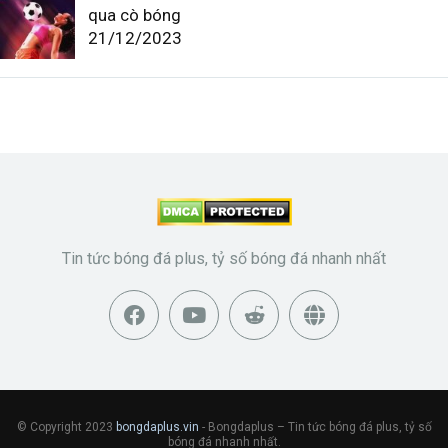
qua cò bóng
21/12/2023
Tin tức bóng đá plus, tỷ số bóng đá nhanh nhất
© Copyright 2023
bongdaplus.vin
- Bongdaplus – Tin tức bóng đá plus, tỷ số
bóng đá nhanh nhất.