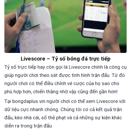
Livescore – Tỷ số bóng đá trực tiếp
Tỷ số trực tiếp hay còn gọi là Livescore chính là công cụ
giúp người chơi theo sát được tình hình trận đấu. Từ đó
người chơi có thể điều chỉnh vé cược của họ sao cho
phù hợp hơn, chiến thắng nhờ vậy cũng đến gần hơn!
Tại bongdaplus.vin người chơi có thể xem Livescore với
dữ liệu cực nhanh chóng. Chúng tôi có cả kết quả trận
đấu, kèo nhà cái, số thẻ phạt và cả những sự kiện khác
diễn ra trong trận đấu.