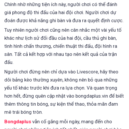
Chính nhờ những tiện ích này, người chơi có thể đánh
giá phong độ thi đấu của hai đội chơi. Người chơi dự
đoán được khả năng ghi bàn và đưa ra quyết định cược.
Tuy nhiên người chơi cũng nên cân nhắc một vài yếu tố
khác như lịch sử đối đầu của hai đội, cầu thủ ghi bàn,
tình hình chấn thương, chiến thuật thi đấu, đội hình ra
sân. Tất cả kết hợp với nhau tạo nên kết quả của trận
đấu.
Người chơi đừng nên chỉ dựa vào Livescore, hãy theo
dõi bảng kèo thường xuyên, không nên bỏ qua những
yếu tố khác trước khi đưa ra lựa chọn. Và quan trọng
hơn hết, đừng quên cập nhật vào bongdaplus.vin để biết
thêm thông tin bóng, sự kiện thể thao, thỏa mãn đam
mê trái bóng tròn.
Bongdaplus
vẫn cố gắng mỗi ngày, mang đến cho